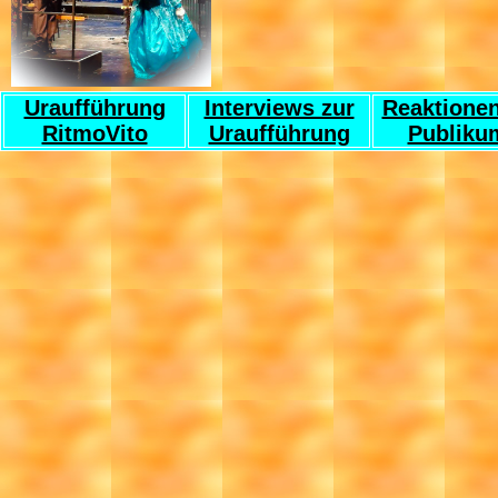
Uraufführung
Interviews zur
Reaktione
RitmoVito
Uraufführung
Publiku