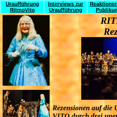
Uraufführung
Interviews zur
Reaktione
RitmoVito
Uraufführung
Publiku
RI
Rez
Rezensionen auf die
VITO durch drei uner